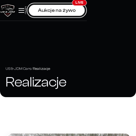
Skip
LIVE
MENU
Aukcje na żywo
to
content
US & JDM Cars
Realizacje
Realizacje