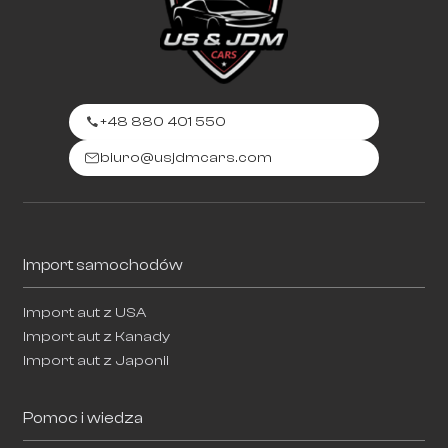
+48 880 401 550
biuro@usjdmcars.com
Import samochodów
Import aut z USA
Import aut z Kanady
Import aut z Japonii
Pomoc i wiedza