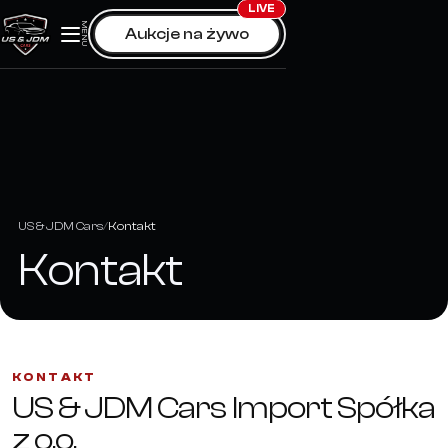
Skip
LIVE
MENU
Aukcje na żywo
to
content
US & JDM Cars
Kontakt
Kontakt
KONTAKT
US & JDM Cars Import Spółka
z o.o.