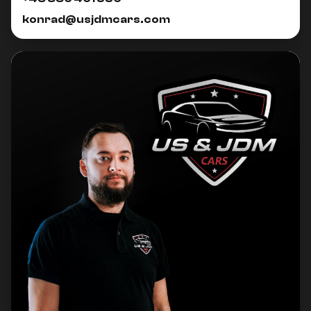
konrad@usjdmcars.com