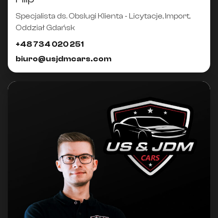
Specjalista ds. Obslugi Klienta - Licytacje, Import,
Oddział Gdańsk
+48 734 020 251
biuro@usjdmcars.com