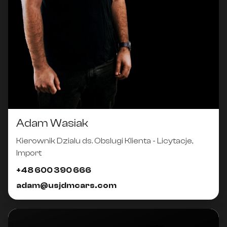
Adam Wasiak
Kierownik Dzialu ds. Obslugi Klienta - Licytacje,
Import
+48 600 390 666
adam@usjdmcars.com