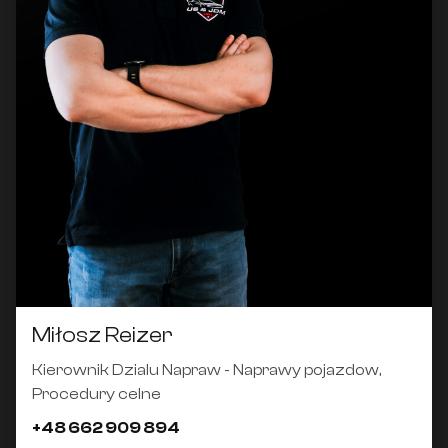
Miłosz Reizer
Kierownik Dzialu Napraw - Naprawy pojazdow,
Procedury celne
+48 662 909 894