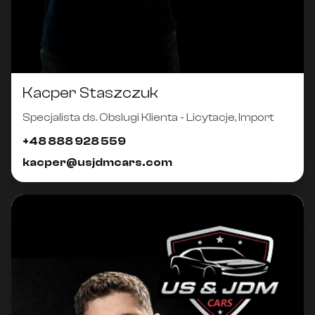
Kacper Staszczuk
Specjalista ds. Obslugi Klienta - Licytacje, Import
+48 888 928 559
kacper@usjdmcars.com