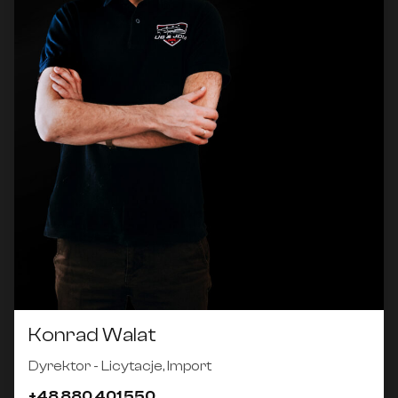
Konrad Walat
Dyrektor - Licytacje, Import
+48 880 401 550