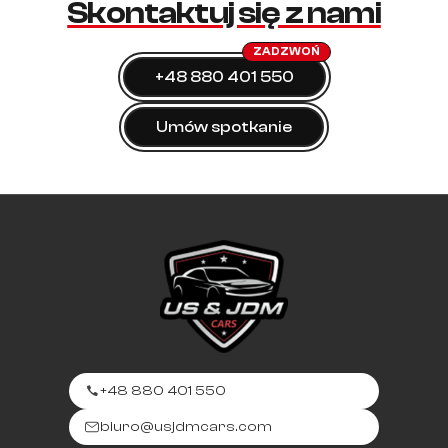
Skontaktuj się z nami
ZADZWOŃ
+48 880 401 550
Umów spotkanie
+48 880 401 550
biuro@usjdmcars.com