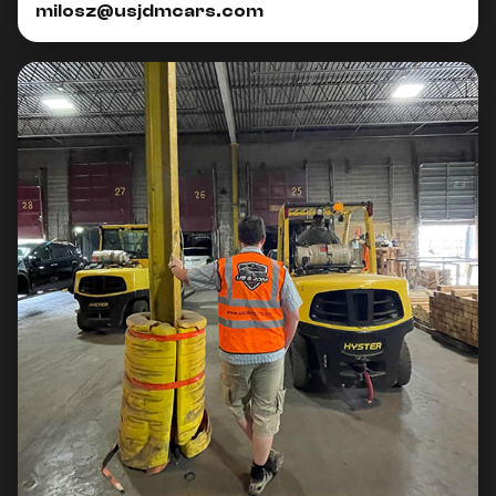
milosz@usjdmcars.com