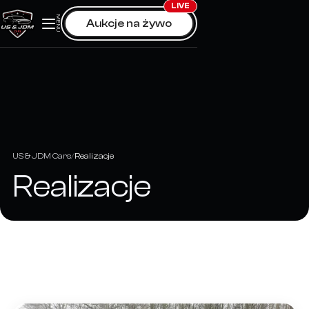
Skip
LIVE
MENU
Aukcje na żywo
to
content
US & JDM Cars
Realizacje
Realizacje