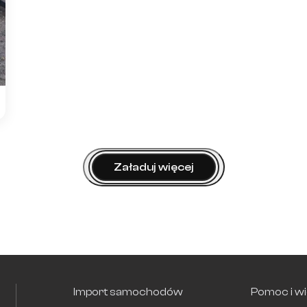
Załaduj więcej
Import samochodów
Pomoc i w