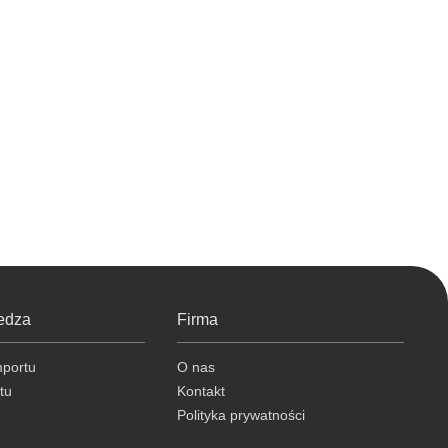
edza
Firma
mportu
O nas
tu
Kontakt
Polityka prywatności