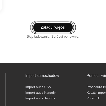
Załaduj więcej
Błąd ładowania. Spróbuj ponownie.
Import samochodów
Pomoc i wi
Import aut z USA
Procedura i
Import aut z Kanady
Koszty impor
Import aut z Japonii
Poradnik