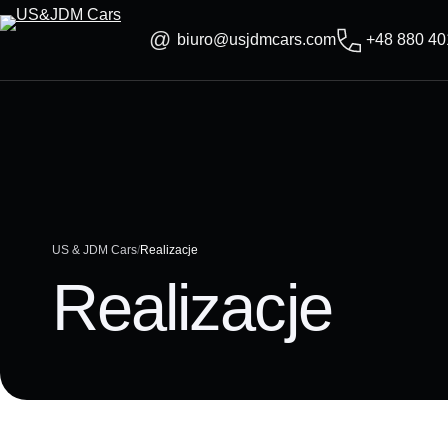
Skip
to
biuro@usjdmcars.com
+48 880 40
content
US & JDM Cars
Realizacje
Realizacje