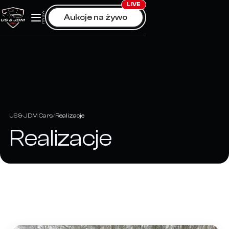
Skip
LIVE
MENU
Aukcje na żywo
to
content
US & JDM Cars
Realizacje
Realizacje