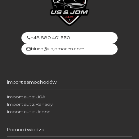
+48 880 401 550
biuro@usjdmcars.com
Import samochodów
Import aut z USA
Import aut z Kanady
Import aut z Japonii
Pomoc i wiedza