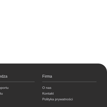
edza
Firma
mportu
O nas
tu
Kontakt
Polityka prywatności