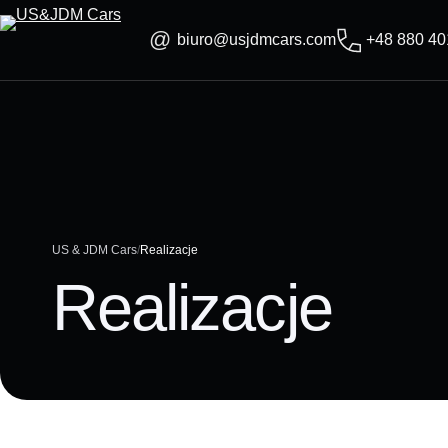
Skip
to
biuro@usjdmcars.com
+48 880 40
content
US & JDM Cars
Realizacje
Realizacje