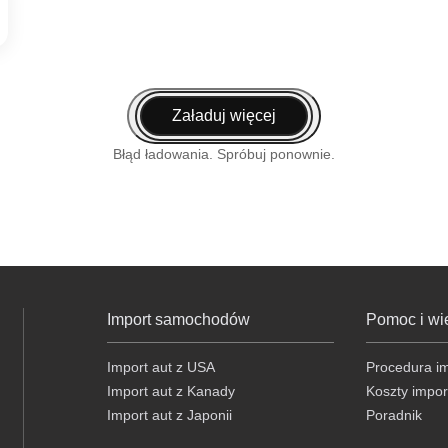
Załaduj więcej
Błąd ładowania. Spróbuj ponownie.
Import samochodów
Pomoc i wi
Import aut z USA
Procedura i
Import aut z Kanady
Koszty impor
Import aut z Japonii
Poradnik