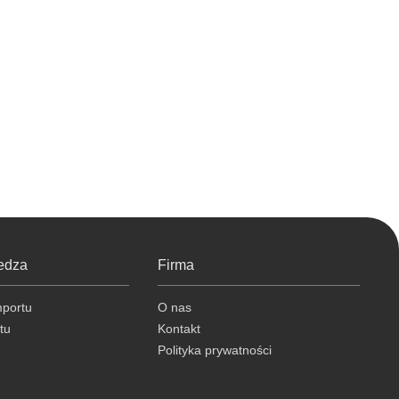
edza
Firma
mportu
O nas
tu
Kontakt
Polityka prywatności