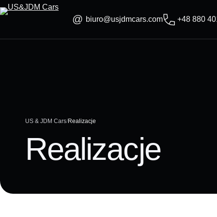
Skip
to
biuro@usjdmcars.com
+48 880 40
content
US & JDM Cars
Realizacje
Realizacje