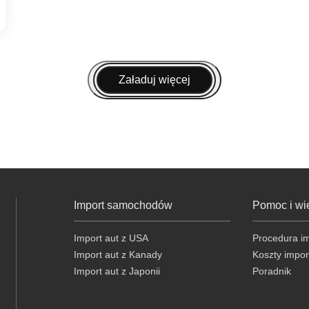
Załaduj więcej
Import samochodów
Pomoc i wi
Import aut z USA
Procedura i
Import aut z Kanady
Koszty impor
Import aut z Japonii
Poradnik