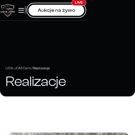
Skip
LIVE
MENU
Aukcje na żywo
to
content
US & JDM Cars
Realizacje
Realizacje