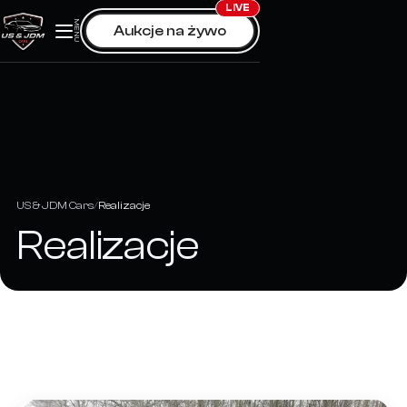
Skip
LIVE
MENU
Aukcje na żywo
to
content
US & JDM Cars
Realizacje
Realizacje