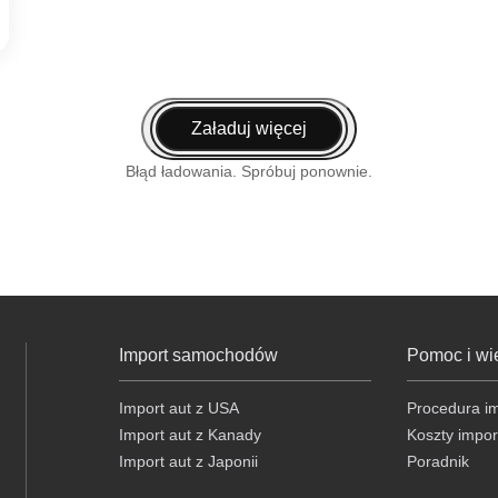
Załaduj więcej
Błąd ładowania. Spróbuj ponownie.
Import samochodów
Pomoc i wi
Import aut z USA
Procedura i
Import aut z Kanady
Koszty impor
Import aut z Japonii
Poradnik