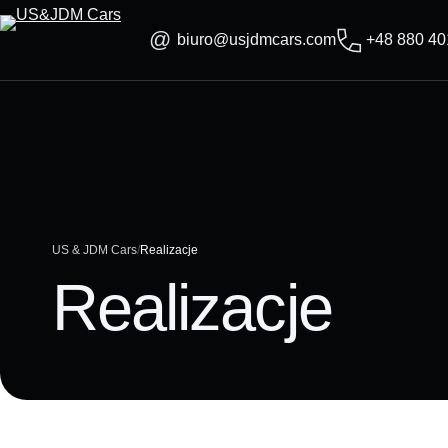
Skip
to
biuro@usjdmcars.com
+48 880 40
content
US & JDM Cars
Realizacje
Realizacje