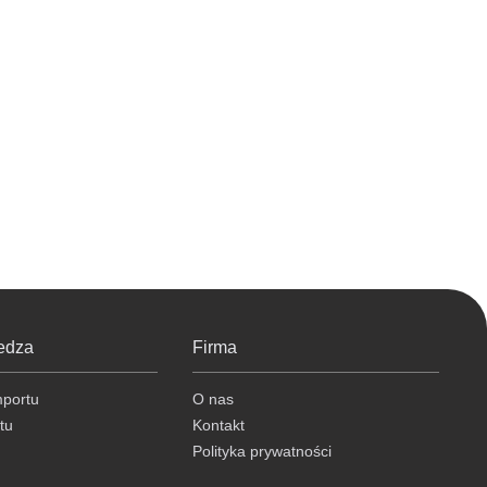
edza
Firma
mportu
O nas
tu
Kontakt
Polityka prywatności