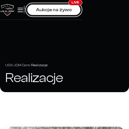
Skip
LIVE
MENU
Aukcje na żywo
to
content
US & JDM Cars
Realizacje
Realizacje