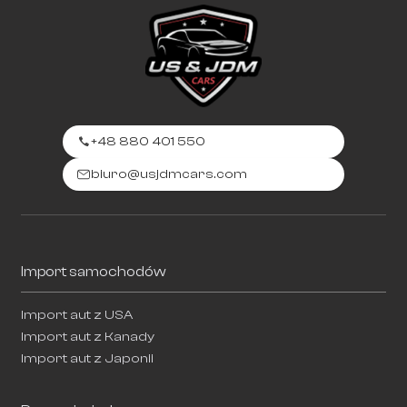
+48 880 401 550
biuro@usjdmcars.com
Import samochodów
Import aut z USA
Import aut z Kanady
Import aut z Japonii