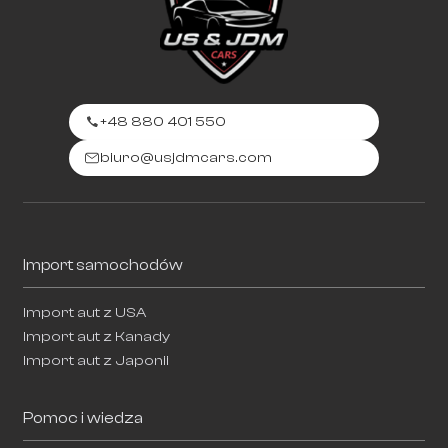
+48 880 401 550
biuro@usjdmcars.com
Import samochodów
Import aut z USA
Import aut z Kanady
Import aut z Japonii
Pomoc i wiedza