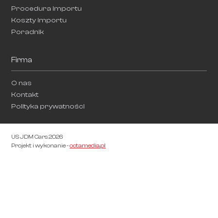
Procedura importu
Koszty importu
Poradnik
Firma
O nas
Kontakt
Polityka prywatności
US JDM Cars 2026
Projekt i wykonanie -
octamedia.pl