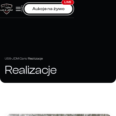
Skip
LIVE
MENU
Aukcje na żywo
to
content
US & JDM Cars
Realizacje
Realizacje