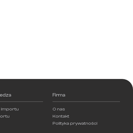
iedza
Firma
 importu
O nas
ortu
Kontakt
Polityka prywatności