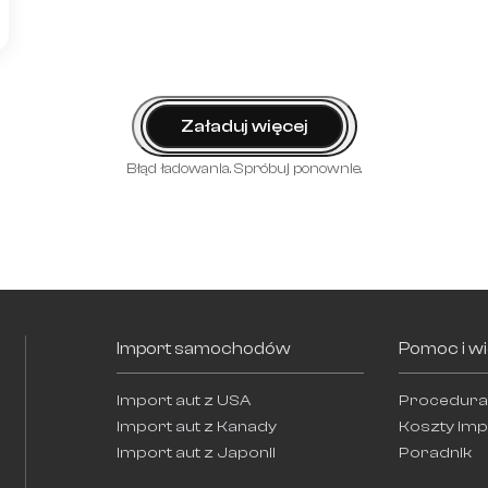
Załaduj więcej
Błąd ładowania. Spróbuj ponownie.
Import samochodów
Pomoc i w
Import aut z USA
Procedura
Import aut z Kanady
Koszty imp
Import aut z Japonii
Poradnik