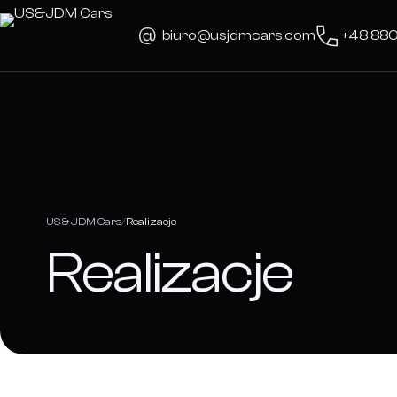
Skip
to
biuro@usjdmcars.com
+48 88
content
US & JDM Cars
Realizacje
Realizacje