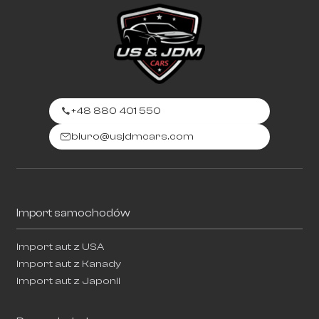
+48 880 401 550
biuro@usjdmcars.com
Import samochodów
Import aut z USA
Import aut z Kanady
Import aut z Japonii