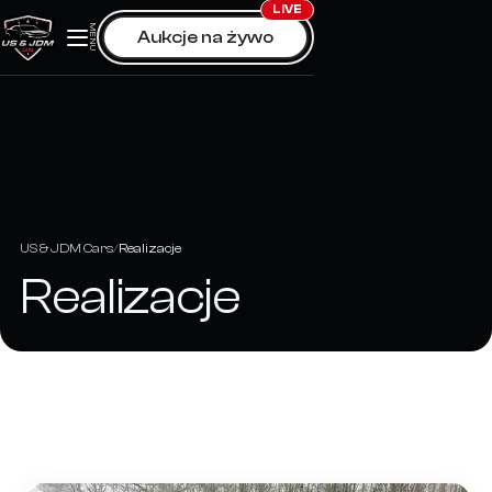
Skip
LIVE
MENU
Aukcje na żywo
to
content
US & JDM Cars
Realizacje
Realizacje