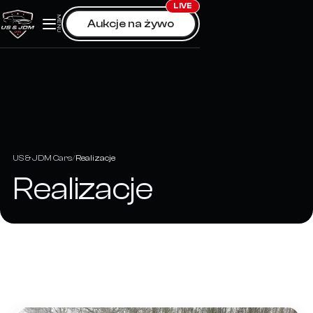
Skip
LIVE
MENU
Aukcje na żywo
to
content
US & JDM Cars
Realizacje
Realizacje