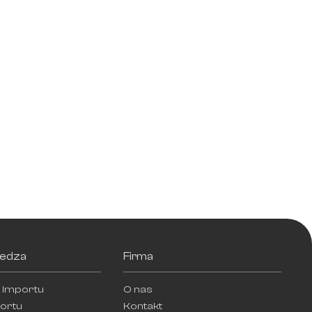
iedza
Firma
 importu
O nas
ortu
Kontakt