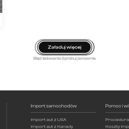
Załaduj więcej
Błąd ładowania. Spróbuj ponownie.
Import samochodów
Pomoc i w
Import aut z USA
Procedura
Import aut z Kanady
Koszty imp