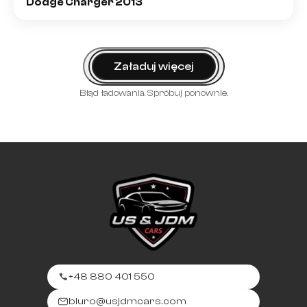
Dodge Charger 2013
Załaduj więcej
Błąd ładowania. Spróbuj ponownie.
+48 880 401 550
biuro@usjdmcars.com