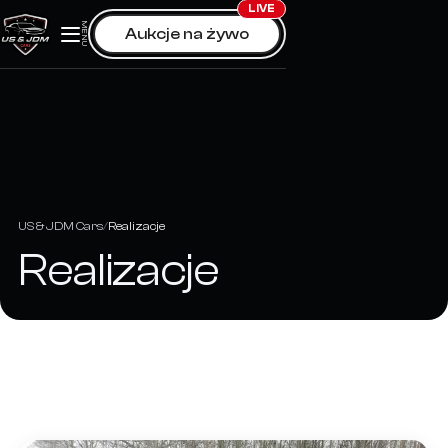
Skip
LIVE
MENU
Aukcje na żywo
to
content
US & JDM Cars
Realizacje
Realizacje